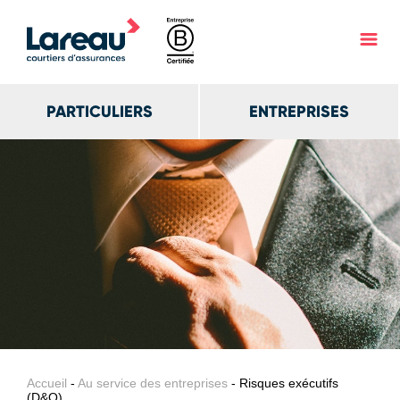
PARTICULIERS
ENTREPRISES
Accueil
-
Au service des entreprises
- Risques exécutifs
(D&O)