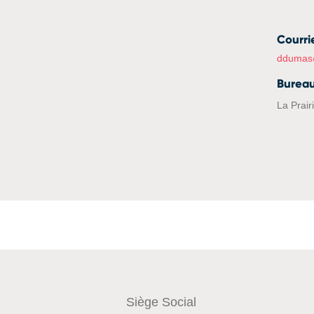
Courri
ddumas
Burea
La Prair
Siège Social