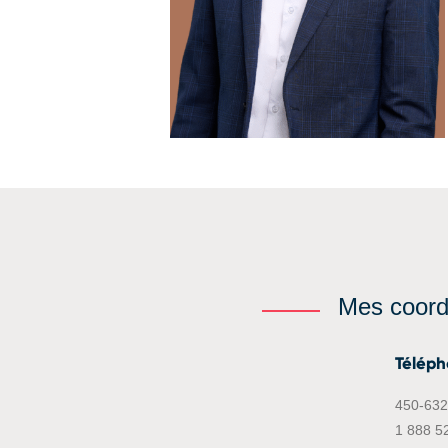
Mes coor
Télép
450-632
1 888 5