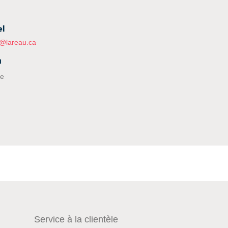
el
@lareau.ca
u
ie
Service à la clientèle