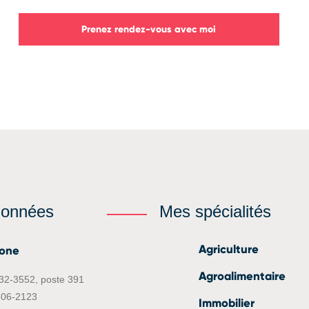
Prenez rendez-vous avec moi
données
Mes spécialités
Agriculture
hone
Agroalimentaire
632-3552, poste 391
506-2123
Immobilier