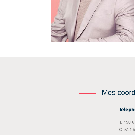
Mes coor
Télép
T. 450 
C. 514 