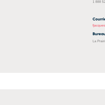
1 888 5
Courri
fjacque
Burea
La Prair