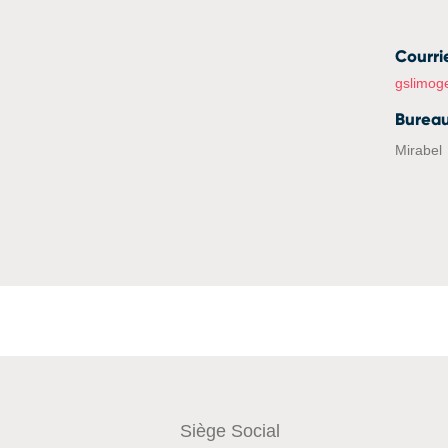
Courri
gslimog
Burea
Mirabel
Siège Social