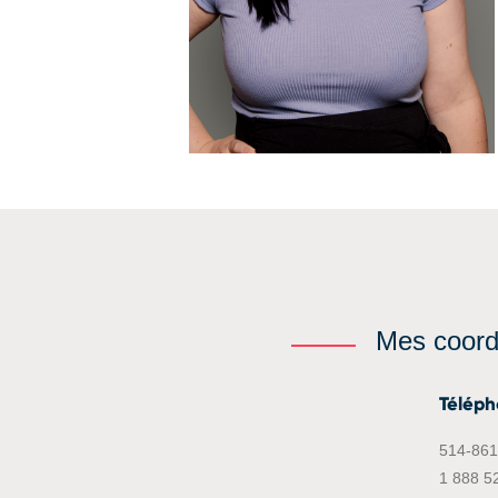
Mes coor
Télép
514-861
1 888 5