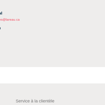
el
es@lareau.ca
u
Service à la clientèle