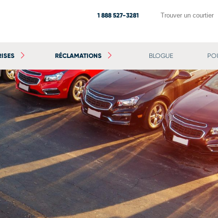
1 888 527-3281
Trouver un courtier
RISES
RÉCLAMATIONS
BLOGUE
PO