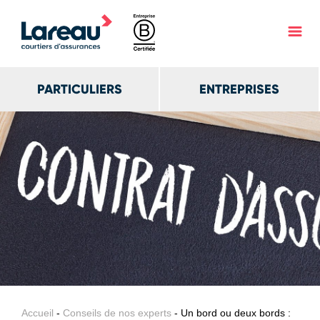
PARTICULIERS
ENTREPRISES
Accueil
-
Conseils de nos experts
- Un bord ou deux bords :