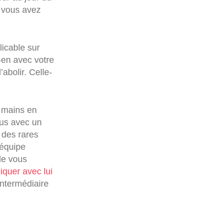
r vous avez
icable sur
-en avec votre
abolir. Celle-
 mains en
lus avec un
 des rares
 équipe
 de vous
quer avec lui
intermédiaire