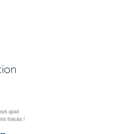
tion
ous quoi
ns tracas !
ges