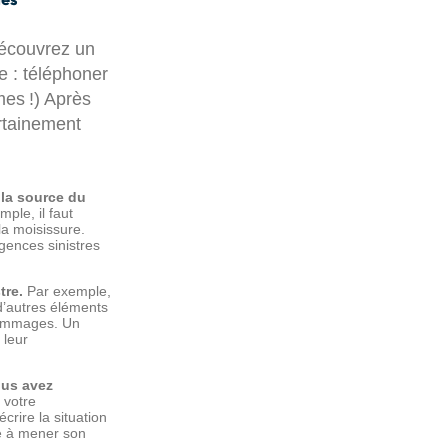
découvrez un
e : téléphoner
mes !) Après
ertainement
 la source du
ple, il faut
la moisissure.
rgences sinistres
tre.
Par exemple,
d’autres éléments
 dommages. Un
 leur
ous avez
 votre
crire la situation
re à mener son