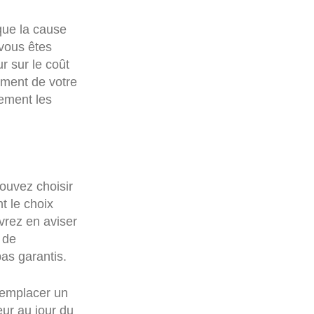
ue la cause
 vous êtes
r sur le coût
ement de votre
lement les
ouvez choisir
t le choix
vrez en aviser
 de
pas garantis.
remplacer un
ur au jour du