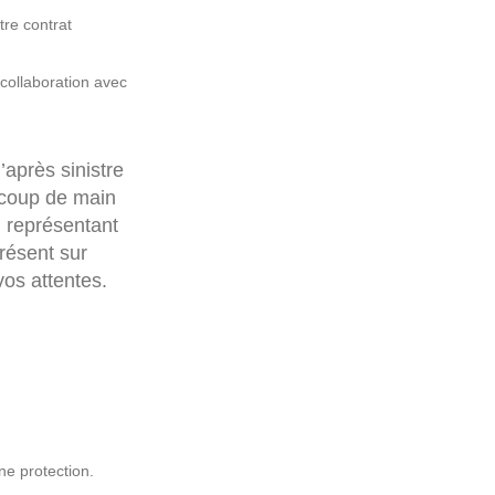
tre contrat
collaboration avec
après sinistre
 coup de main
n représentant
présent sur
vos attentes.
ne protection.