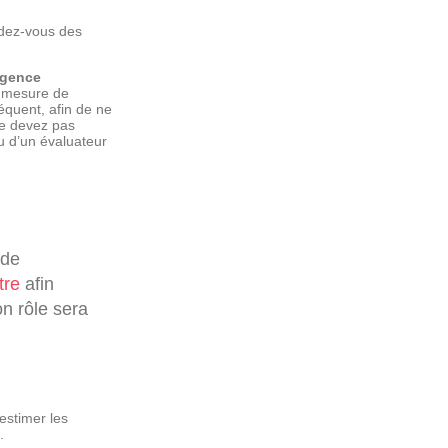
dez-vous des
urgence
n mesure de
quent, afin de ne
ne devez pas
ou d’un évaluateur
 de
tre
afin
on rôle sera
estimer les
.